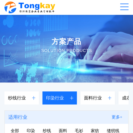
方案产品
SOLUTION PRODUCTS
纱线行业
印染行业
面料行业
成衣
适用行业
更多+
全部
印染
纱线
面料
毛衫
家纺
缝纫线